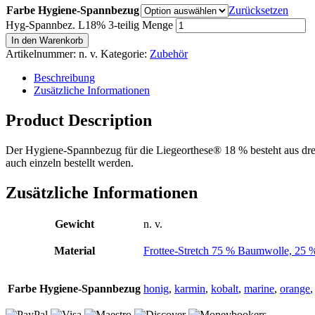
Farbe Hygiene-Spannbezug
Zurücksetzen
Hyg-Spannbez. L18% 3-teilig Menge
In den Warenkorb
Artikelnummer:
n. v.
Kategorie:
Zubehör
Beschreibung
Zusätzliche Informationen
Product Description
Der Hygiene-Spannbezug für die Liegeorthese® 18 % besteht aus drei 
auch einzeln bestellt werden.
Zusätzliche Informationen
Gewicht
n. v.
Material
Frottee-Stretch 75 % Baumwolle, 25 
Farbe Hygiene-Spannbezug
honig
,
karmin
,
kobalt
,
marine
,
orange