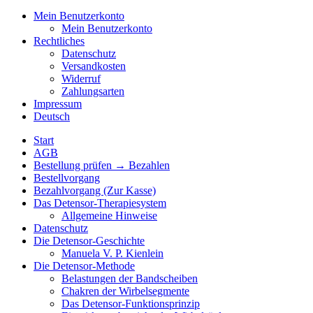
Mein Benutzerkonto
Mein Benutzerkonto
Rechtliches
Datenschutz
Versandkosten
Widerruf
Zahlungsarten
Impressum
Deutsch
Start
AGB
Bestellung prüfen → Bezahlen
Bestellvorgang
Bezahlvorgang (Zur Kasse)
Das Detensor-Therapiesystem
Allgemeine Hinweise
Datenschutz
Die Detensor-Geschichte
Manuela V. P. Kienlein
Die Detensor-Methode
Belastungen der Bandscheiben
Chakren der Wirbelsegmente
Das Detensor-Funktionsprinzip