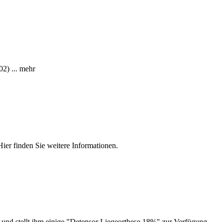
2) ... mehr
ier finden Sie weitere Informationen.
 und stellt ihm einige "Detensor Liegeorthese 18%" zur Verfügung