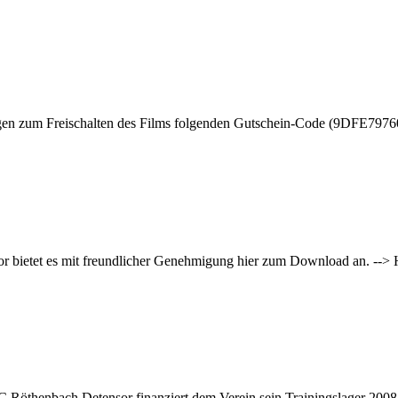
igen zum Freischalten des Films folgenden Gutschein-Code (9DFE79760
r bietet es mit freundlicher Genehmigung hier zum Download an. --> H
C Röthenbach Detensor finanziert dem Verein sein Trainingslager 2008